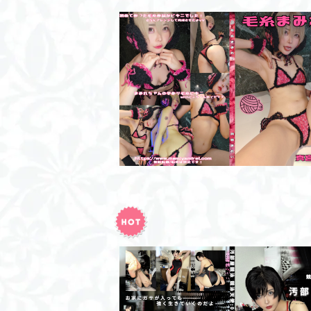
毛糸まみれ！/DL版
¥2,000