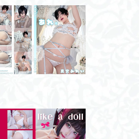
あれ。/DL版
¥2,000