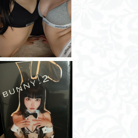
CKサウナ部。/写真集
¥2,000
透明バニー/ROM
¥2,000