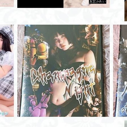
ROM/ChampagneNight
¥2,000