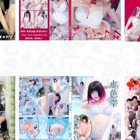
like a doll/ROM
¥2,000
水色雫/ROM
¥2,000